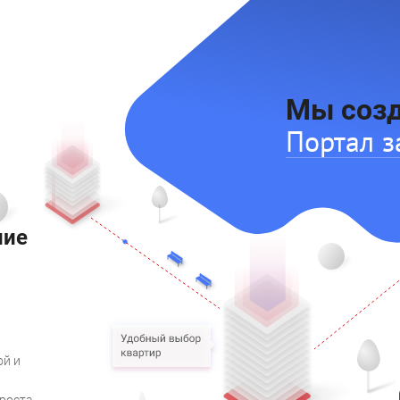
Сайт для
Мы соз
Портал з
Seo для
ние
Рекламн
ой и
Сайт для
роста