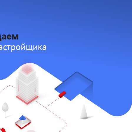
 ЖК
даем
астройщика
 ЖК
ые кампании
 ЖК