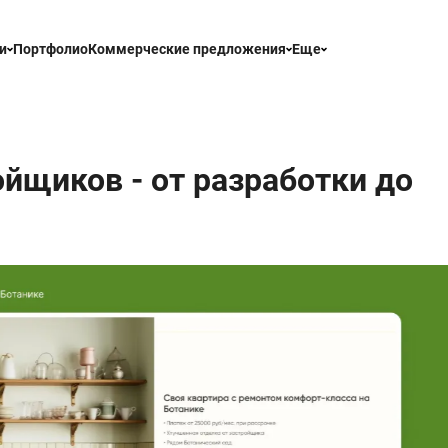
и
и
Портфолио
Портфолио
Коммерческие предложения
Коммерческие предложения
Контакты
Еще
Еще
йщиков - от разработки до