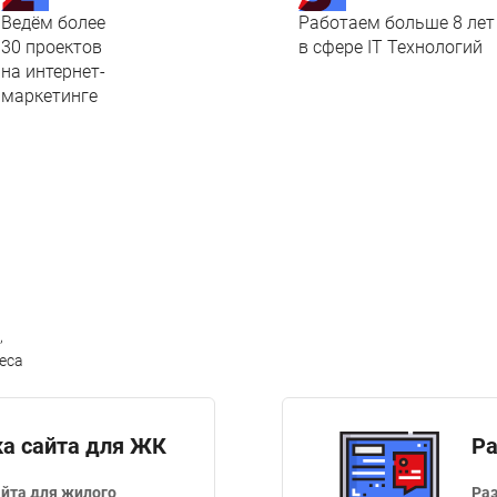
Ведём более
Работаем больше 8 лет
30 проектов
в сфере IT Технологий
на интернет-
маркетинге
,
еса
ка сайта для ЖК
Ра
айта для жилого
Раз