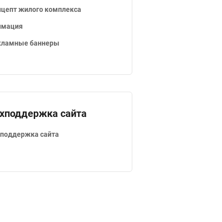
нцепт жилого комплекса
имация
кламные баннеры
хподдержка сайта
хподдержка сайта