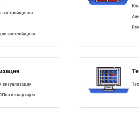
в
Ко
я застройщиков
Ан
Ре
 для застройщика
изация
Те
я визуализация
Те
ОПов и квартиры