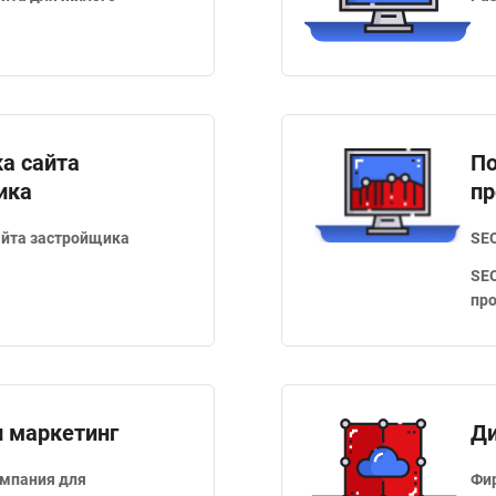
а сайта
По
ика
п
айта застройщика
SE
SEO
пр
и маркетинг
Ди
мпания для
Фи